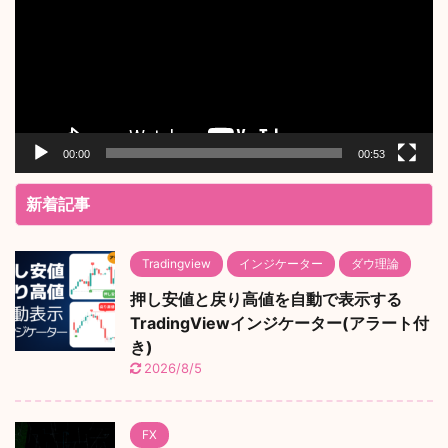
レ
ー
ヤ
ー
00:00
00:53
新着記事
Tradingview
インジケーター
ダウ理論
押し安値と戻り高値を自動で表示する
TradingViewインジケーター(アラート付
き)
2026/8/5
FX