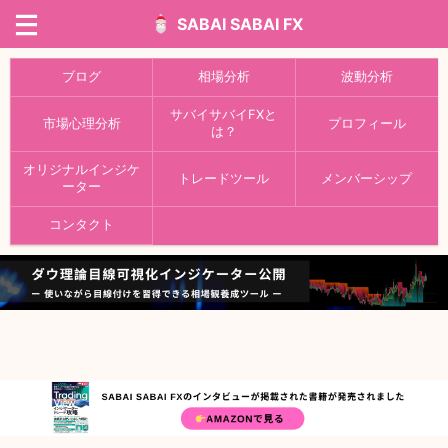
SABAI SABAI FX
ブログ
相場分析
波動分析
サバイサバイFXと
市場心理分析
プロフィール
は？
オリジナルインジケ
トレードツール
メンバーシップ
ーター
コンタクト