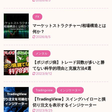
2026/8/5
FX
マーケットストラクチャー/相場構造とは
何か？
2026/8/5
メンタル
【ポジポジ病】トレード回数が多いと勝
てない科学的理由と克服方法4選
2023/9/12
Tradingview
インジケーター
【TradingView】スイングハイローと損
切り注文を表示するインジケーター
2023/8/25