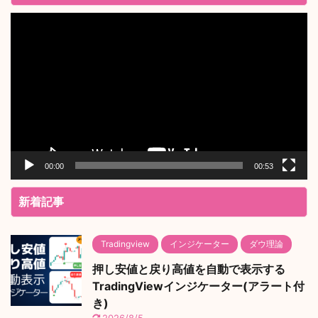
動
画
プ
レ
ー
ヤ
ー
00:00
00:53
新着記事
Tradingview
インジケーター
ダウ理論
押し安値と戻り高値を自動で表示する
TradingViewインジケーター(アラート付
き)