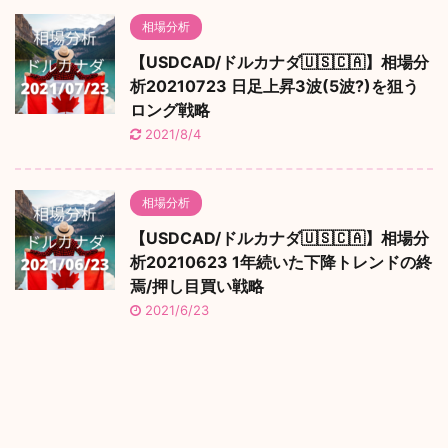
相場分析
【USDCAD/ドルカナダ🇺🇸🇨🇦】相場分
析20210723 日足上昇3波(5波?)を狙う
ロング戦略
2021/8/4
相場分析
【USDCAD/ドルカナダ🇺🇸🇨🇦】相場分
析20210623 1年続いた下降トレンドの終
焉/押し目買い戦略
2021/6/23