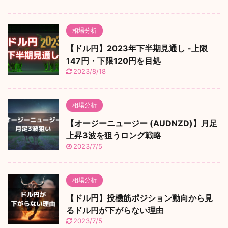
相場分析
【ドル円】2023年下半期見通し -上限
147円・下限120円を目処
2023/8/18
相場分析
【オージーニュージー (AUDNZD)】月足
上昇3波を狙うロング戦略
2023/7/5
相場分析
【ドル円】投機筋ポジション動向から見
るドル円が下がらない理由
2023/7/5