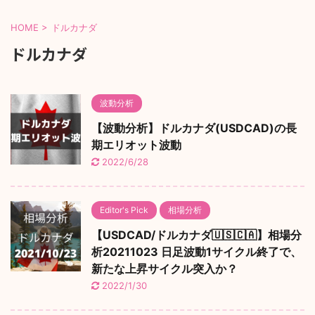
HOME
>
ドルカナダ
ドルカナダ
波動分析
【波動分析】ドルカナダ(USDCAD)の長
期エリオット波動
2022/6/28
Editor's Pick
相場分析
【USDCAD/ドルカナダ🇺🇸🇨🇦】相場分
析20211023 日足波動1サイクル終了で、
新たな上昇サイクル突入か？
2022/1/30