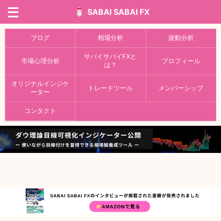
SABAI SABAI FX
ブログ
相場分析
波動分析
サバイサバイFXと
市場心理分析
プロフィール
は？
オリジナルインジケ
トレードツール
メンバーシップ
ーター
コンタクト