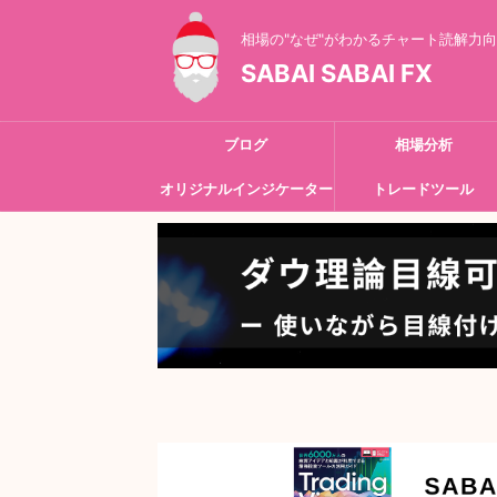
相場の"なぜ"がわかるチャート読解力
SABAI SABAI FX
ブログ
相場分析
オリジナルインジケーター
トレードツール