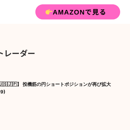
トレーダー
円🇺🇸🇯🇵】 投機筋の円ショートポジションが再び拡大
9)