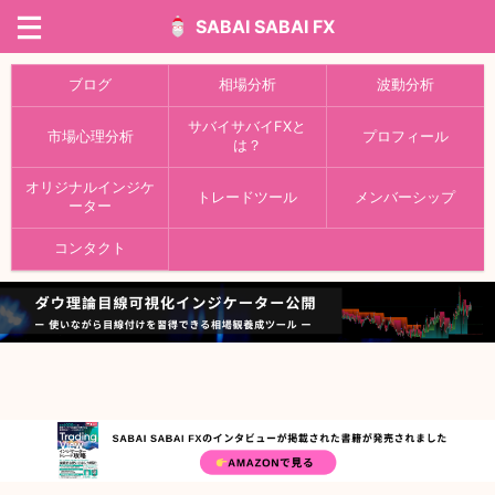
SABAI SABAI FX
ブログ
相場分析
波動分析
サバイサバイFXと
市場心理分析
プロフィール
は？
オリジナルインジケ
トレードツール
メンバーシップ
ーター
コンタクト