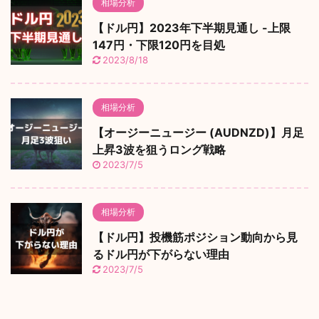
相場分析
【ドル円】2023年下半期見通し -上限
147円・下限120円を目処
2023/8/18
相場分析
【オージーニュージー (AUDNZD)】月足
上昇3波を狙うロング戦略
2023/7/5
相場分析
【ドル円】投機筋ポジション動向から見
るドル円が下がらない理由
2023/7/5