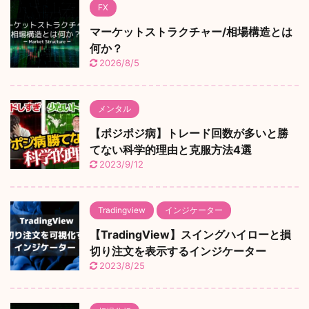
FX
マーケットストラクチャー/相場構造とは
何か？
2026/8/5
メンタル
【ポジポジ病】トレード回数が多いと勝
てない科学的理由と克服方法4選
2023/9/12
Tradingview
インジケーター
【TradingView】スイングハイローと損
切り注文を表示するインジケーター
2023/8/25