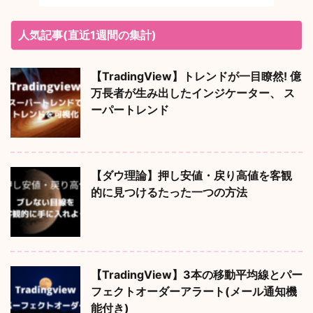
人気記事(直近1週間の集計)
【TradingView】トレンドが一目瞭然! 億
万長者が生み出したインジケーター、 ス
ーパートレンド
【ダウ理論】押し安値・戻り高値を客観
的に見つけるたった一つの方法
【TradingView】3本の移動平均線とパー
フェクトオーダーアラート(メール通知機
能付き)