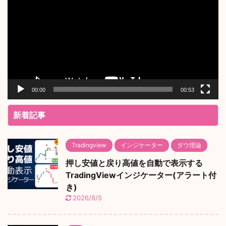
プ
レ
ー
ヤ
ー
00:00
00:53
新着記事
Tradingview
インジケーター
ダウ理論
押し安値と戻り高値を自動で表示する
TradingViewインジケーター(アラート付
き)
2026/8/5