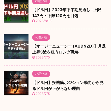
相場分析
【ドル円】2023年下半期見通し -上限
147円・下限120円を目処
2023/8/18
相場分析
【オージーニュージー (AUDNZD)】月足
上昇3波を狙うロング戦略
2023/7/5
相場分析
【ドル円】投機筋ポジション動向から見
るドル円が下がらない理由
2023/7/5