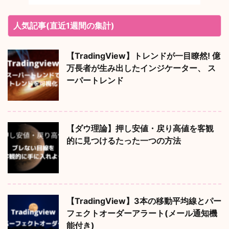
人気記事(直近1週間の集計)
【TradingView】トレンドが一目瞭然! 億
万長者が生み出したインジケーター、 ス
ーパートレンド
【ダウ理論】押し安値・戻り高値を客観
的に見つけるたった一つの方法
【TradingView】3本の移動平均線とパー
フェクトオーダーアラート(メール通知機
能付き)