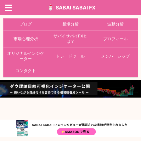
SABAI SABAI FX
ブログ
相場分析
波動分析
サバイサバイFXと
市場心理分析
プロフィール
は？
オリジナルインジケ
トレードツール
メンバーシップ
ーター
コンタクト