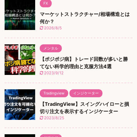
FX
マーケットストラクチャー/相場構造とは
何か？
2026/8/5
メンタル
【ポジポジ病】トレード回数が多いと勝
てない科学的理由と克服方法4選
2023/9/12
Tradingview
インジケーター
【TradingView】スイングハイローと損
切り注文を表示するインジケーター
2023/8/25