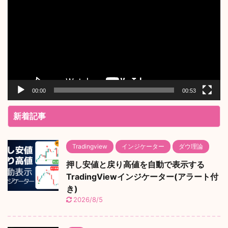
プ
レ
ー
ヤ
ー
00:00
00:53
新着記事
Tradingview
インジケーター
ダウ理論
押し安値と戻り高値を自動で表示する
TradingViewインジケーター(アラート付
き)
2026/8/5