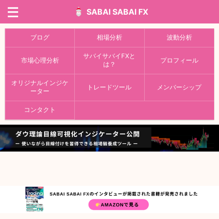
SABAI SABAI FX
ブログ
相場分析
波動分析
サバイサバイFXと
市場心理分析
プロフィール
は？
オリジナルインジケ
トレードツール
メンバーシップ
ーター
コンタクト