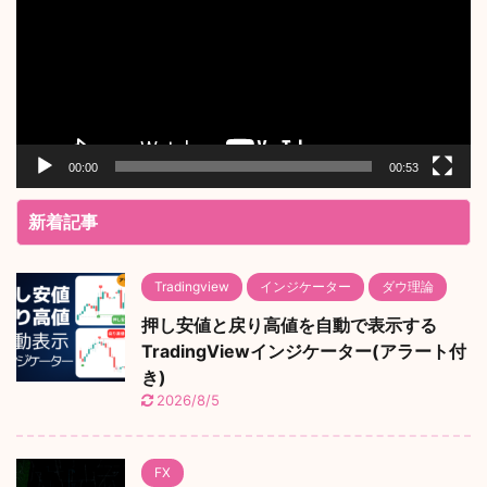
レ
ー
ヤ
ー
00:00
00:53
新着記事
Tradingview
インジケーター
ダウ理論
押し安値と戻り高値を自動で表示する
TradingViewインジケーター(アラート付
き)
2026/8/5
FX