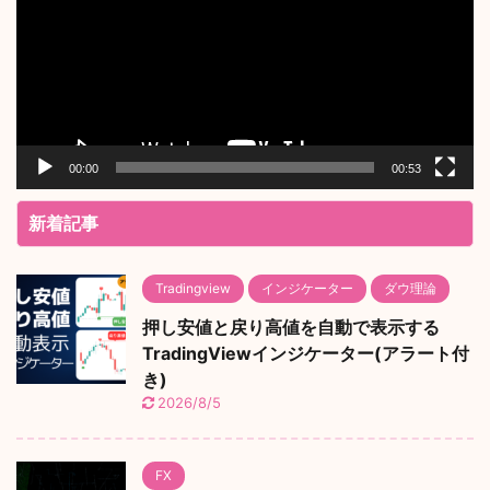
レ
ー
ヤ
ー
00:00
00:53
新着記事
Tradingview
インジケーター
ダウ理論
押し安値と戻り高値を自動で表示する
TradingViewインジケーター(アラート付
き)
2026/8/5
FX