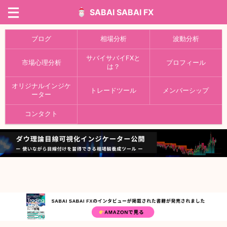
SABAI SABAI FX
ブログ
相場分析
波動分析
サバイサバイFXと
市場心理分析
プロフィール
は？
オリジナルインジケ
トレードツール
メンバーシップ
ーター
コンタクト