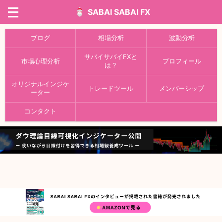
SABAI SABAI FX
ブログ
相場分析
波動分析
サバイサバイFXと
市場心理分析
プロフィール
は？
オリジナルインジケ
トレードツール
メンバーシップ
ーター
コンタクト