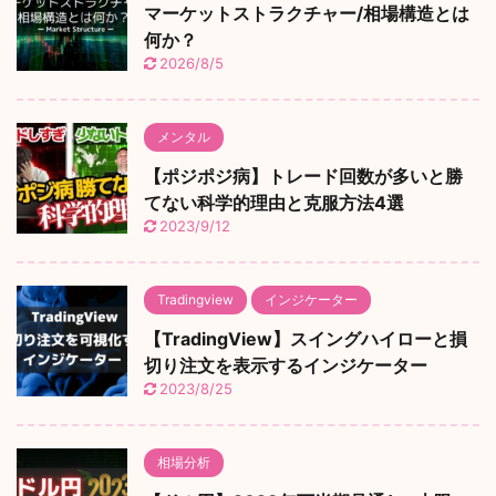
マーケットストラクチャー/相場構造とは
何か？
2026/8/5
メンタル
【ポジポジ病】トレード回数が多いと勝
てない科学的理由と克服方法4選
2023/9/12
Tradingview
インジケーター
【TradingView】スイングハイローと損
切り注文を表示するインジケーター
2023/8/25
相場分析