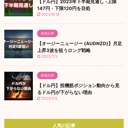
【ドル円】2023年下半期見通し -上限
147円・下限120円を目処
2023/8/18
相場分析
【オージーニュージー (AUDNZD)】月足
上昇3波を狙うロング戦略
2023/7/5
相場分析
【ドル円】投機筋ポジション動向から見
るドル円が下がらない理由
2023/7/5
人気の記事