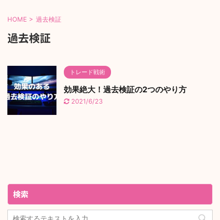
HOME
>
過去検証
過去検証
トレード戦術
効果絶大！過去検証の2つのやり方
2021/6/23
検索