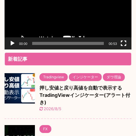
レ
ー
ヤ
ー
00:00
00:53
新着記事
Tradingview
インジケーター
ダウ理論
押し安値と戻り高値を自動で表示する
TradingViewインジケーター(アラート付
き)
2026/8/5
FX