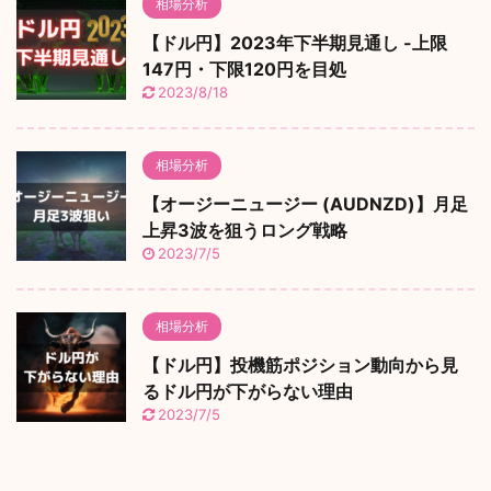
相場分析
【ドル円】2023年下半期見通し -上限
147円・下限120円を目処
2023/8/18
相場分析
【オージーニュージー (AUDNZD)】月足
上昇3波を狙うロング戦略
2023/7/5
相場分析
【ドル円】投機筋ポジション動向から見
るドル円が下がらない理由
2023/7/5