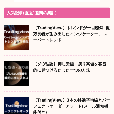
人気記事(直近1週間の集計)
【TradingView】トレンドが一目瞭然! 億
万長者が生み出したインジケーター、 ス
ーパートレンド
【ダウ理論】押し安値・戻り高値を客観
的に見つけるたった一つの方法
【TradingView】3本の移動平均線とパー
フェクトオーダーアラート(メール通知機
能付き)