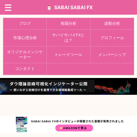
SABAI SABAI FX
ブログ
相場分析
波動分析
サバイサバイFXと
市場心理分析
プロフィール
は？
オリジナルインジケ
トレードツール
メンバーシップ
ーター
コンタクト