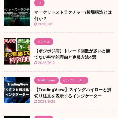
FX
マーケットストラクチャー/相場構造とは
何か？
2026/8/5
メンタル
【ポジポジ病】トレード回数が多いと勝
てない科学的理由と克服方法4選
2023/9/12
Tradingview
インジケーター
【TradingView】スイングハイローと損
切り注文を表示するインジケーター
2023/8/25