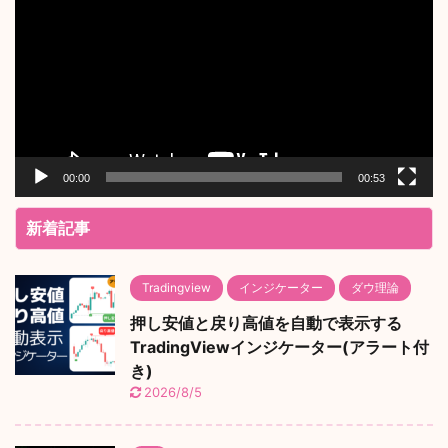
プ
レ
ー
ヤ
ー
00:00
00:53
新着記事
Tradingview
インジケーター
ダウ理論
押し安値と戻り高値を自動で表示する
TradingViewインジケーター(アラート付
き)
2026/8/5