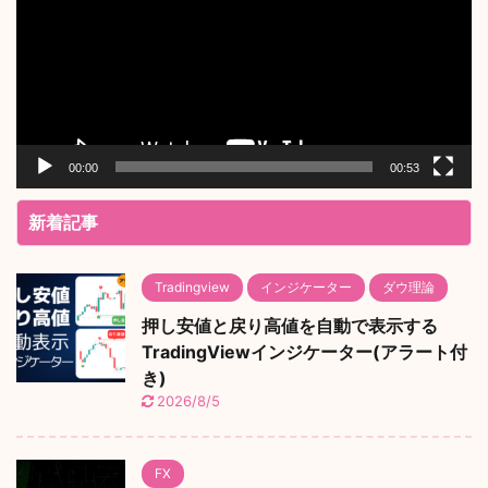
レ
ー
ヤ
ー
00:00
00:53
新着記事
Tradingview
インジケーター
ダウ理論
押し安値と戻り高値を自動で表示する
TradingViewインジケーター(アラート付
き)
2026/8/5
FX