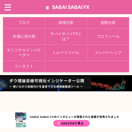
SABAI SABAI FX
ブログ
相場分析
波動分析
サバイサバイFXと
市場心理分析
プロフィール
は？
オリジナルインジケ
トレードツール
メンバーシップ
ーター
コンタクト