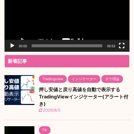
レ
ー
ヤ
ー
00:00
00:53
新着記事
Tradingview
インジケーター
ダウ理論
押し安値と戻り高値を自動で表示する
TradingViewインジケーター(アラート付
き)
2026/8/5
FX