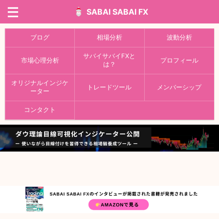
SABAI SABAI FX
ブログ
相場分析
波動分析
サバイサバイFXと
市場心理分析
プロフィール
は？
オリジナルインジケ
トレードツール
メンバーシップ
ーター
コンタクト