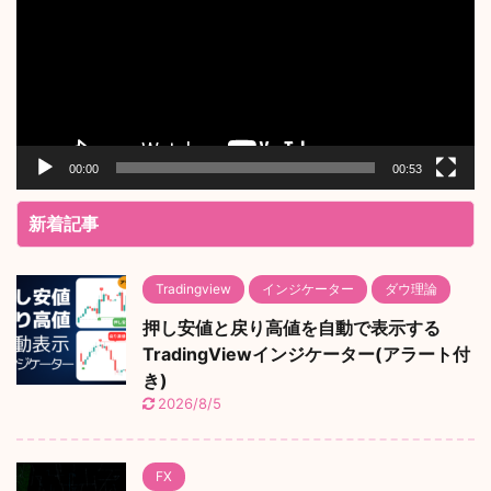
レ
ー
ヤ
ー
00:00
00:53
新着記事
Tradingview
インジケーター
ダウ理論
押し安値と戻り高値を自動で表示する
TradingViewインジケーター(アラート付
き)
2026/8/5
FX