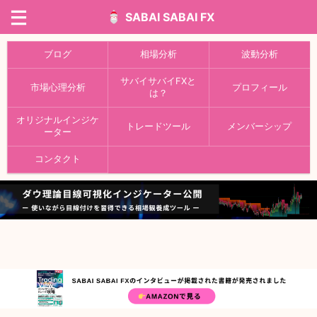
SABAI SABAI FX
ブログ
相場分析
波動分析
サバイサバイFXと
市場心理分析
プロフィール
は？
オリジナルインジケ
トレードツール
メンバーシップ
ーター
コンタクト