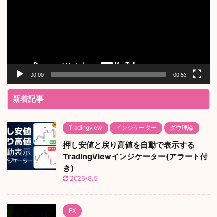
レ
ー
ヤ
ー
00:00
00:53
新着記事
Tradingview
インジケーター
ダウ理論
押し安値と戻り高値を自動で表示する
TradingViewインジケーター(アラート付
き)
2026/8/5
FX