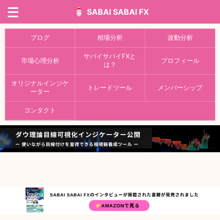
SABAI SABAI FX
ブログ
相場分析
波動分析
サバイサバイFXと
市場心理分析
プロフィール
は？
オリジナルインジケ
トレードツール
メンバーシップ
ーター
コンタクト