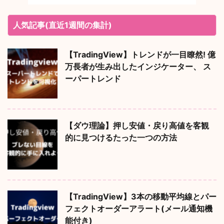
人気記事(直近1週間の集計)
【TradingView】トレンドが一目瞭然! 億
万長者が生み出したインジケーター、 ス
ーパートレンド
【ダウ理論】押し安値・戻り高値を客観
的に見つけるたった一つの方法
【TradingView】3本の移動平均線とパー
フェクトオーダーアラート(メール通知機
能付き)