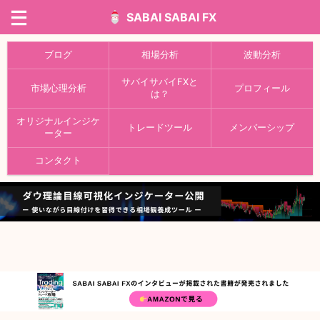
SABAI SABAI FX
ブログ
相場分析
波動分析
サバイサバイFXと
市場心理分析
プロフィール
は？
オリジナルインジケ
トレードツール
メンバーシップ
ーター
コンタクト