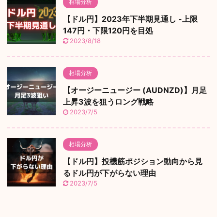
相場分析
【ドル円】2023年下半期見通し -上限
147円・下限120円を目処
2023/8/18
相場分析
【オージーニュージー (AUDNZD)】月足
上昇3波を狙うロング戦略
2023/7/5
相場分析
【ドル円】投機筋ポジション動向から見
るドル円が下がらない理由
2023/7/5