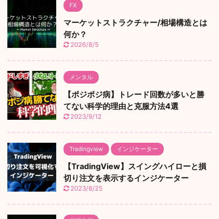
FX
マーケットストラクチャー/相場構造とは
何か？
2026/8/5
メンタル
【ポジポジ病】トレード回数が多いと勝
てない科学的理由と克服方法4選
2023/9/12
Tradingview
インジケーター
【TradingView】スイングハイローと損
切り注文を表示するインジケーター
2023/8/25