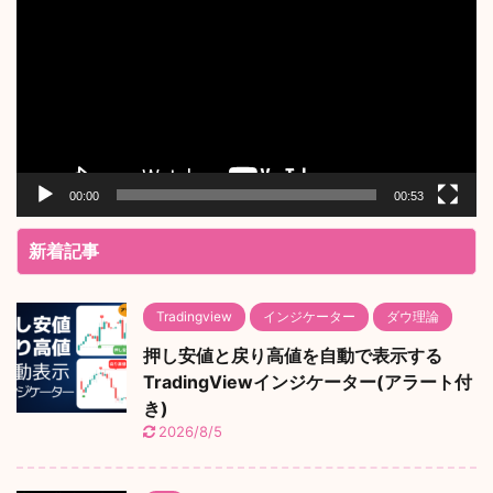
プ
レ
ー
ヤ
ー
00:00
00:53
新着記事
Tradingview
インジケーター
ダウ理論
押し安値と戻り高値を自動で表示する
TradingViewインジケーター(アラート付
き)
2026/8/5