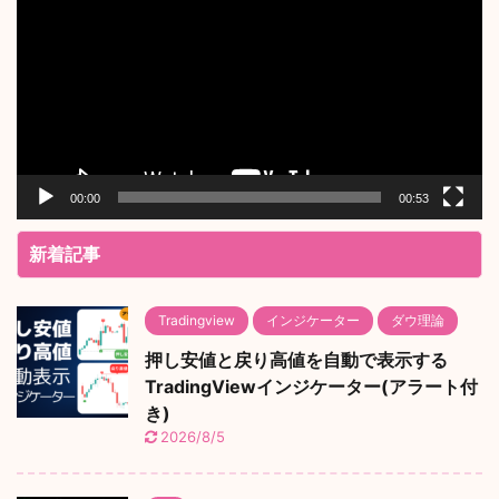
プ
レ
ー
ヤ
ー
00:00
00:53
新着記事
Tradingview
インジケーター
ダウ理論
押し安値と戻り高値を自動で表示する
TradingViewインジケーター(アラート付
き)
2026/8/5