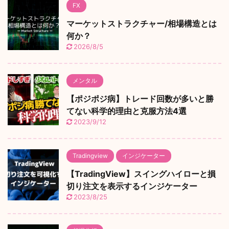
FX
マーケットストラクチャー/相場構造とは
何か？
2026/8/5
メンタル
【ポジポジ病】トレード回数が多いと勝
てない科学的理由と克服方法4選
2023/9/12
Tradingview
インジケーター
【TradingView】スイングハイローと損
切り注文を表示するインジケーター
2023/8/25