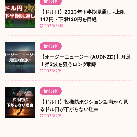
相場分析
【ドル円】2023年下半期見通し -上限
147円・下限120円を目処
2023/8/18
相場分析
【オージーニュージー (AUDNZD)】月足
上昇3波を狙うロング戦略
2023/7/5
相場分析
【ドル円】投機筋ポジション動向から見
るドル円が下がらない理由
2023/7/5