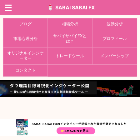
SABAI SABAI FX
ブログ
相場分析
波動分析
サバイサバイFXと
市場心理分析
プロフィール
は？
オリジナルインジケ
トレードツール
メンバーシップ
ーター
コンタクト