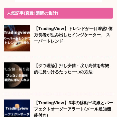
人気記事(直近1週間の集計)
【TradingView】トレンドが一目瞭然! 億
万長者が生み出したインジケーター、 ス
ーパートレンド
【ダウ理論】押し安値・戻り高値を客観
的に見つけるたった一つの方法
【TradingView】3本の移動平均線とパー
フェクトオーダーアラート(メール通知機
能付き)