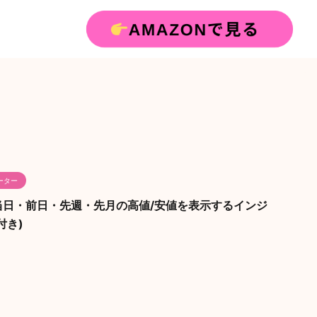
ーター
ew】当日・前日・先週・先月の高値/安値を表示するインジ
付き)