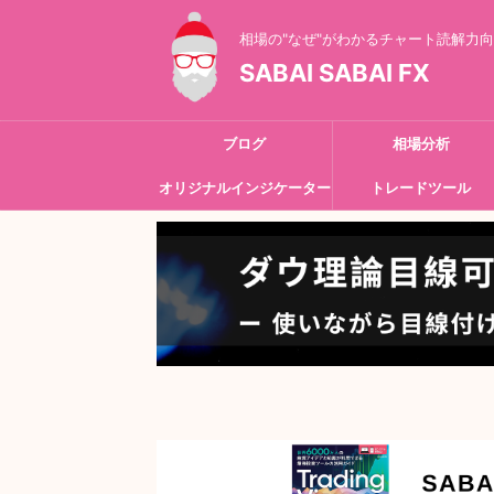
相場の"なぜ"がわかるチャート読解力
SABAI SABAI FX
ブログ
相場分析
オリジナルインジケーター
トレードツール