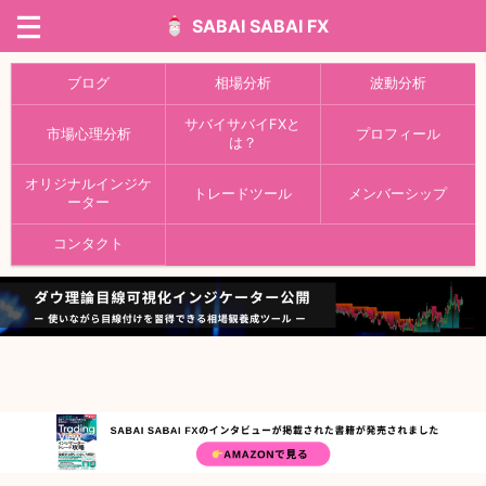
SABAI SABAI FX
ブログ
相場分析
波動分析
サバイサバイFXと
市場心理分析
プロフィール
は？
オリジナルインジケ
トレードツール
メンバーシップ
ーター
コンタクト