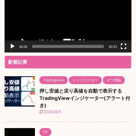
レ
ー
ヤ
ー
00:00
00:53
新着記事
Tradingview
インジケーター
ダウ理論
押し安値と戻り高値を自動で表示する
TradingViewインジケーター(アラート付
き)
2026/8/5
FX