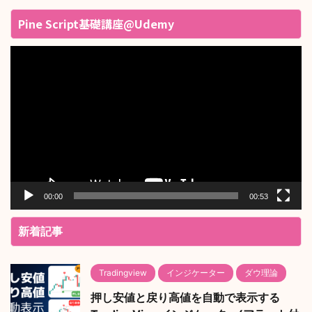
Pine Script基礎講座@Udemy
動
画
プ
レ
ー
ヤ
ー
00:00
00:53
新着記事
Tradingview
インジケーター
ダウ理論
押し安値と戻り高値を自動で表示する