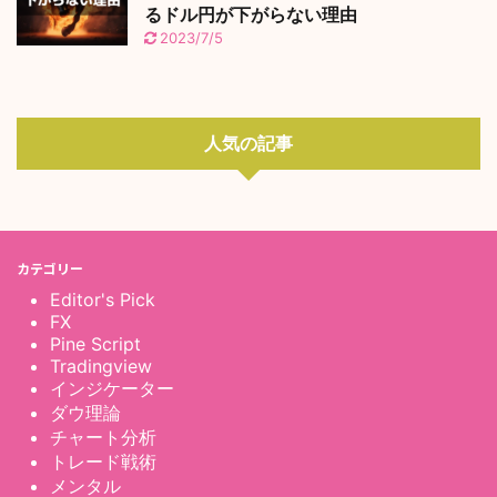
るドル円が下がらない理由
2023/7/5
人気の記事
カテゴリー
Editor's Pick
FX
Pine Script
Tradingview
インジケーター
ダウ理論
チャート分析
トレード戦術
メンタル