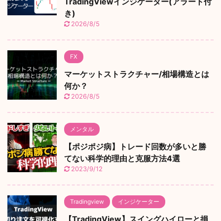
TradingViewインジケーター(アラート付
き)
2026/8/5
FX
マーケットストラクチャー/相場構造とは
何か？
2026/8/5
メンタル
【ポジポジ病】トレード回数が多いと勝
てない科学的理由と克服方法4選
2023/9/12
Tradingview
インジケーター
【TradingView】スイングハイローと損