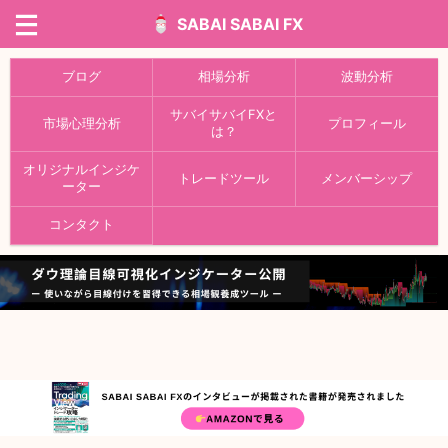
SABAI SABAI FX
ブログ
相場分析
波動分析
サバイサバイFXと
市場心理分析
プロフィール
は？
オリジナルインジケ
トレードツール
メンバーシップ
ーター
コンタクト