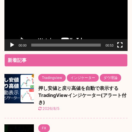
レ
ー
ヤ
ー
00:00
00:53
新着記事
Tradingview
インジケーター
ダウ理論
押し安値と戻り高値を自動で表示する
TradingViewインジケーター(アラート付
き)
2026/8/5
FX