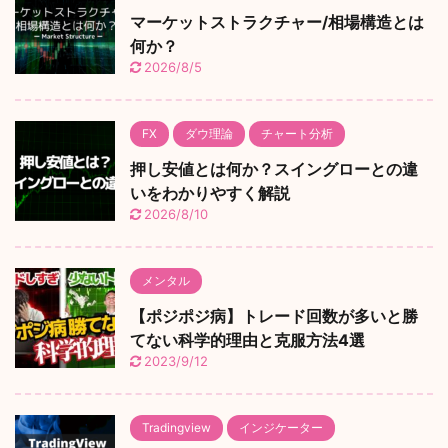
マーケットストラクチャー/相場構造とは
何か？
2026/8/5
FX
ダウ理論
チャート分析
押し安値とは何か？スイングローとの違
いをわかりやすく解説
2026/8/10
メンタル
【ポジポジ病】トレード回数が多いと勝
てない科学的理由と克服方法4選
2023/9/12
Tradingview
インジケーター