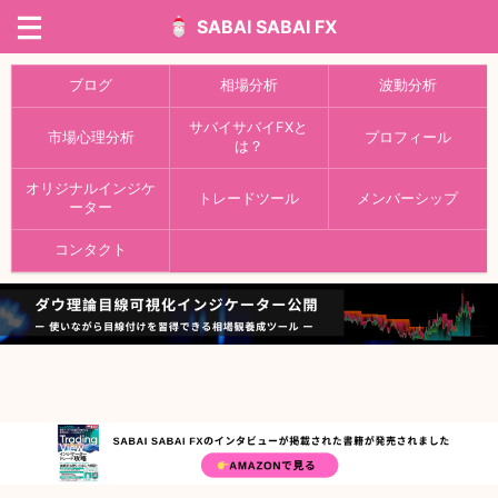
SABAI SABAI FX
ブログ
相場分析
波動分析
サバイサバイFXと
市場心理分析
プロフィール
は？
オリジナルインジケ
トレードツール
メンバーシップ
ーター
コンタクト