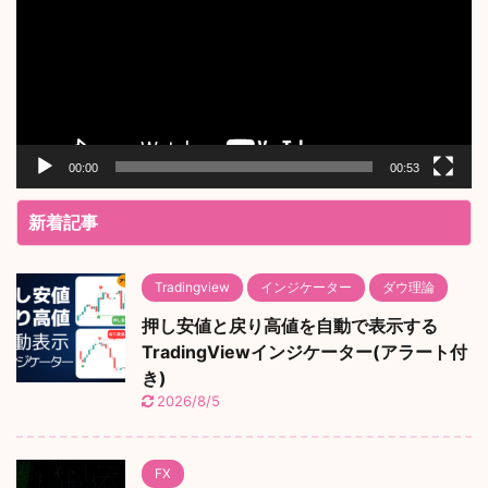
レ
ー
ヤ
ー
00:00
00:53
新着記事
Tradingview
インジケーター
ダウ理論
押し安値と戻り高値を自動で表示する
TradingViewインジケーター(アラート付
き)
2026/8/5
FX