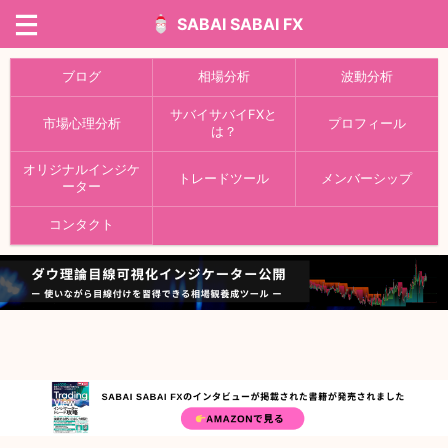
SABAI SABAI FX
ブログ
相場分析
波動分析
サバイサバイFXと
市場心理分析
プロフィール
は？
オリジナルインジケ
トレードツール
メンバーシップ
ーター
コンタクト