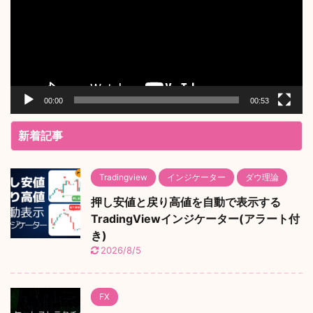
レ
ー
ヤ
ー
00:00
00:53
新着記事
Tradingview
インジケーター
ダウ理論
押し安値と戻り高値を自動で表示する
TradingViewインジケーター(アラート付
き)
2026/8/5
FX