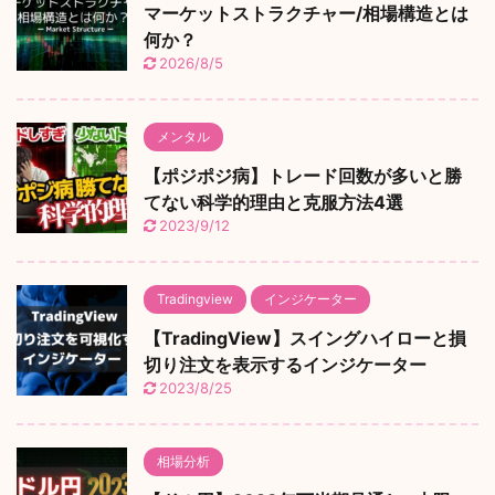
マーケットストラクチャー/相場構造とは
何か？
2026/8/5
メンタル
【ポジポジ病】トレード回数が多いと勝
てない科学的理由と克服方法4選
2023/9/12
Tradingview
インジケーター
【TradingView】スイングハイローと損
切り注文を表示するインジケーター
2023/8/25
相場分析