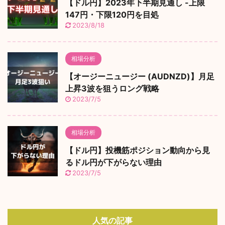
【ドル円】2023年下半期見通し -上限
147円・下限120円を目処
2023/8/18
相場分析
【オージーニュージー (AUDNZD)】月足
上昇3波を狙うロング戦略
2023/7/5
相場分析
【ドル円】投機筋ポジション動向から見
るドル円が下がらない理由
2023/7/5
人気の記事