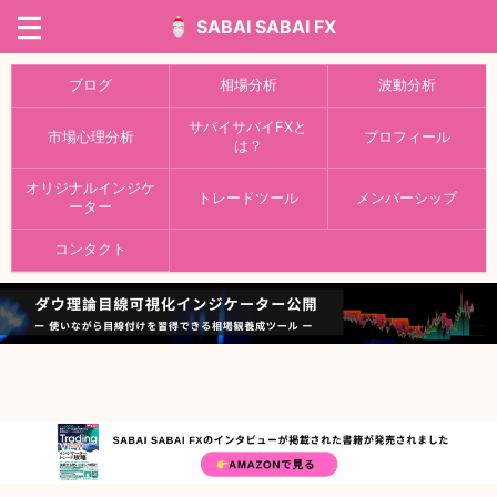
SABAI SABAI FX
ブログ
相場分析
波動分析
サバイサバイFXと
市場心理分析
プロフィール
は？
オリジナルインジケ
トレードツール
メンバーシップ
ーター
コンタクト