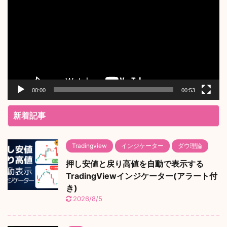
プ
レ
ー
ヤ
ー
00:00
00:53
新着記事
Tradingview
インジケーター
ダウ理論
押し安値と戻り高値を自動で表示する
TradingViewインジケーター(アラート付
き)
2026/8/5