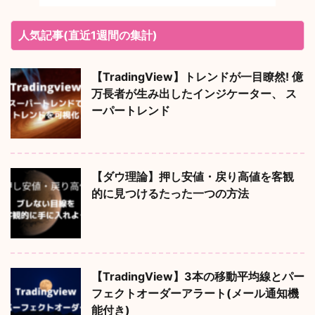
人気記事(直近1週間の集計)
【TradingView】トレンドが一目瞭然! 億
万長者が生み出したインジケーター、 ス
ーパートレンド
【ダウ理論】押し安値・戻り高値を客観
的に見つけるたった一つの方法
【TradingView】3本の移動平均線とパー
フェクトオーダーアラート(メール通知機
能付き)