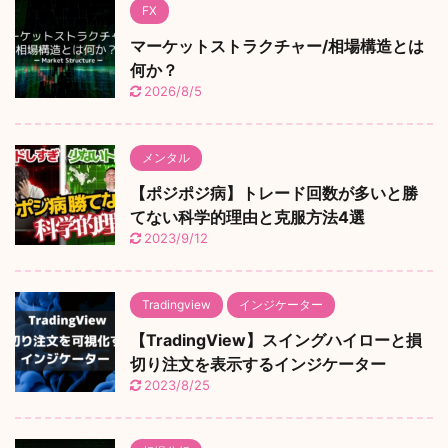
FX
マーケットストラクチャー/相場構造とは
何か？
2026/8/5
メンタル
【ポジポジ病】トレード回数が多いと勝
てない科学的理由と克服方法4選
2023/9/12
Tradingview
インジケーター
【TradingView】スイングハイローと損
切り注文を表示するインジケーター
2023/8/25