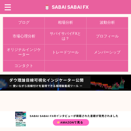
SABAI SABAI FX
ブログ
相場分析
波動分析
サバイサバイFXと
市場心理分析
プロフィール
は？
オリジナルインジケ
トレードツール
メンバーシップ
ーター
コンタクト