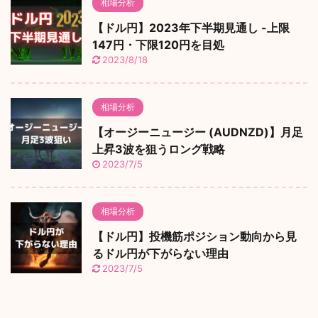
相場分析
【ドル円】2023年下半期見通し -上限
147円・下限120円を目処
2023/8/18
相場分析
【オージーニュージー (AUDNZD)】月足
上昇3波を狙うロング戦略
2023/7/5
相場分析
【ドル円】投機筋ポジション動向から見
るドル円が下がらない理由
2023/7/5