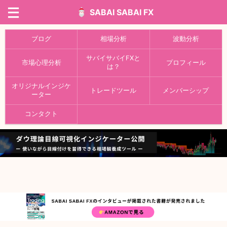
SABAI SABAI FX
ブログ
相場分析
波動分析
サバイサバイFXと
市場心理分析
プロフィール
は？
オリジナルインジケ
トレードツール
メンバーシップ
ーター
コンタクト