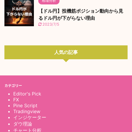
相場分析
【ドル円】投機筋ポジション動向から見
るドル円が下がらない理由
2023/7/5
人気の記事
カテゴリー
Editor's Pick
FX
Pine Script
Tradingview
インジケーター
ダウ理論
チャート分析