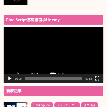
Pine Script基礎講座@Udemy
動
画
プ
レ
ー
ヤ
ー
00:00
00:53
新着記事
Tradingview
インジケーター
ダウ理論