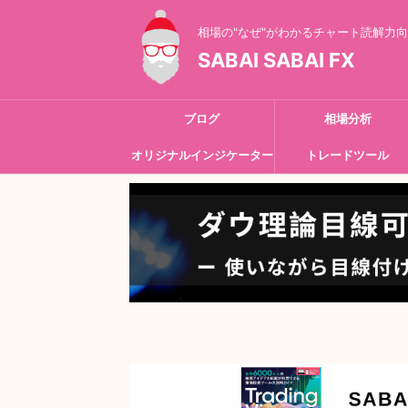
相場の"なぜ"がわかるチャート読解力
SABAI SABAI FX
ブログ
相場分析
オリジナルインジケーター
トレードツール