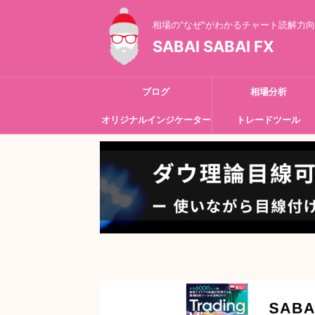
相場の"なぜ"がわかるチャート読解力
SABAI SABAI FX
ブログ
相場分析
オリジナルインジケーター
トレードツール