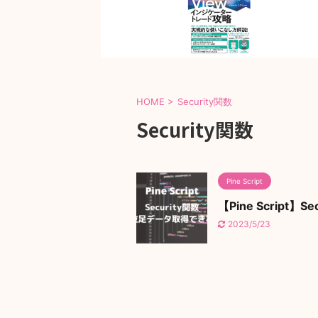
HOME
>
Security関数
Security関数
Pine Script
【Pine Scrip
2023/5/23