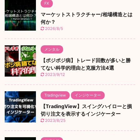
FX
マーケットストラクチャー/相場構造とは
何か？
2026/8/5
メンタル
【ポジポジ病】トレード回数が多いと勝
てない科学的理由と克服方法4選
2023/9/12
Tradingview
インジケーター
【TradingView】スイングハイローと損
切り注文を表示するインジケーター
2023/8/25