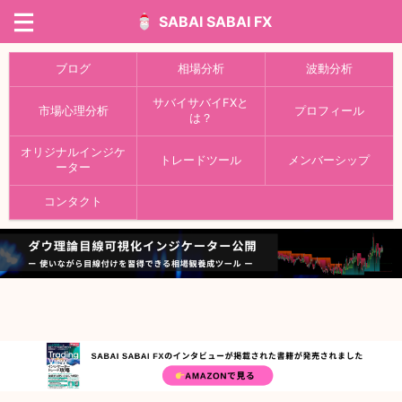
SABAI SABAI FX
ブログ
相場分析
波動分析
サバイサバイFXと
市場心理分析
プロフィール
は？
オリジナルインジケ
トレードツール
メンバーシップ
ーター
コンタクト