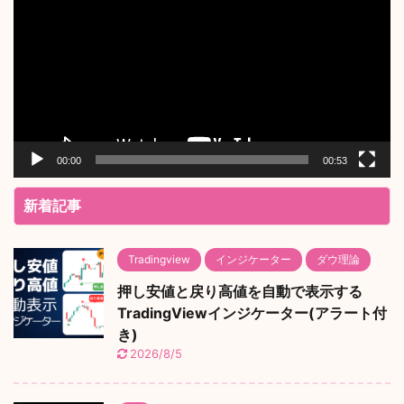
プ
レ
ー
ヤ
ー
00:00
00:53
新着記事
Tradingview
インジケーター
ダウ理論
押し安値と戻り高値を自動で表示する
TradingViewインジケーター(アラート付
き)
2026/8/5