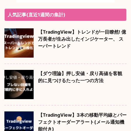
人気記事(直近1週間の集計)
【TradingView】トレンドが一目瞭然! 億
万長者が生み出したインジケーター、 ス
ーパートレンド
【ダウ理論】押し安値・戻り高値を客観
的に見つけるたった一つの方法
【TradingView】3本の移動平均線とパー
フェクトオーダーアラート(メール通知機
能付き)