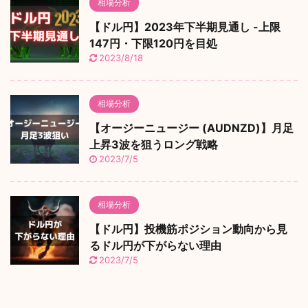
相場分析
【ドル円】2023年下半期見通し -上限
147円・下限120円を目処
2023/8/18
相場分析
【オージーニュージー (AUDNZD)】月足
上昇3波を狙うロング戦略
2023/7/5
相場分析
【ドル円】投機筋ポジション動向から見
るドル円が下がらない理由
2023/7/5