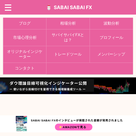
SABAI SABAI FX
ブログ
相場分析
波動分析
サバイサバイFXと
市場心理分析
プロフィール
は？
オリジナルインジケ
トレードツール
メンバーシップ
ーター
コンタクト