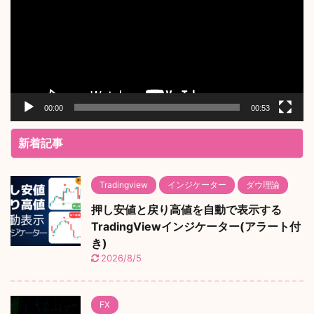
レ
ー
ヤ
ー
00:00
00:53
新着記事
Tradingview
インジケーター
ダウ理論
押し安値と戻り高値を自動で表示する
TradingViewインジケーター(アラート付
き)
2026/8/5
FX