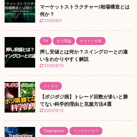
マーケットストラクチャー/相場構造とは
何か？
2026/8/5
FX
ダウ理論
チャート分析
押し安値とは何か？スイングローとの違
いをわかりやすく解説
2026/8/10
メンタル
【ポジポジ病】トレード回数が多いと勝
てない科学的理由と克服方法4選
2023/9/12
Tradingview
インジケーター