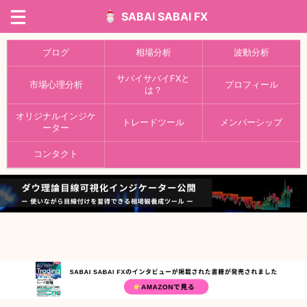
SABAI SABAI FX
ブログ
相場分析
波動分析
サバイサバイFXと
市場心理分析
プロフィール
は？
オリジナルインジケ
トレードツール
メンバーシップ
ーター
コンタクト