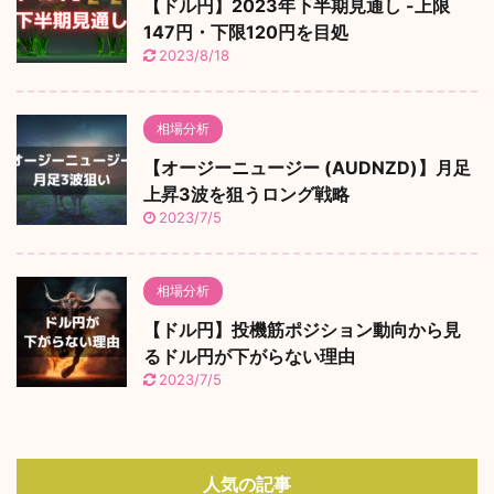
【ドル円】2023年下半期見通し -上限
147円・下限120円を目処
2023/8/18
相場分析
【オージーニュージー (AUDNZD)】月足
上昇3波を狙うロング戦略
2023/7/5
相場分析
【ドル円】投機筋ポジション動向から見
るドル円が下がらない理由
2023/7/5
人気の記事