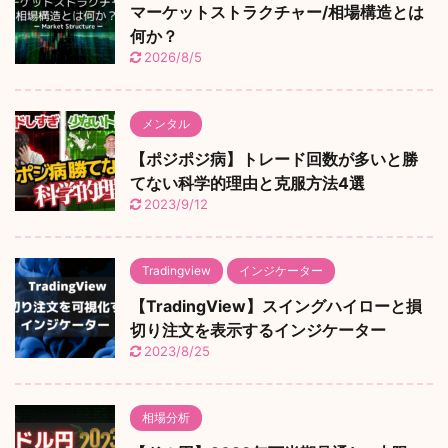
マーケットストラクチャー/相場構造とは
何か？
2026/8/5
メンタル
【ポジポジ病】トレード回数が多いと勝
てない科学的理由と克服方法4選
2023/9/12
Tradingview
インジケーター
【TradingView】スイングハイローと損
切り注文を表示するインジケーター
2023/8/25
相場分析