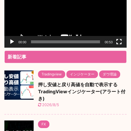
レ
ー
ヤ
ー
00:00
00:53
新着記事
Tradingview
インジケーター
ダウ理論
押し安値と戻り高値を自動で表示する
TradingViewインジケーター(アラート付
き)
2026/8/5
FX