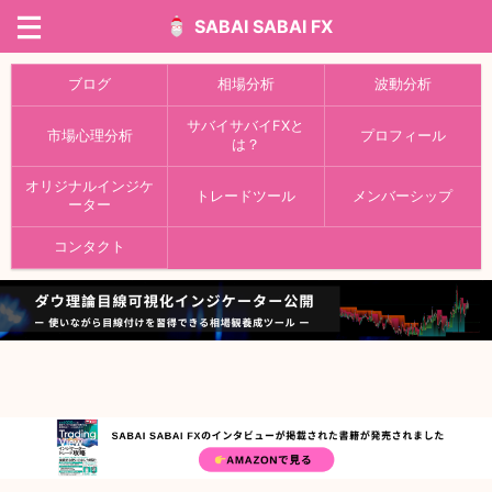
SABAI SABAI FX
ブログ
相場分析
波動分析
サバイサバイFXと
市場心理分析
プロフィール
は？
オリジナルインジケ
トレードツール
メンバーシップ
ーター
コンタクト