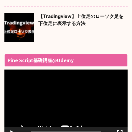
【Tradingview】上位足のローソク足を
下位足に表示する方法
Pine Script基礎講座@Udemy
動
画
プ
レ
ー
ヤ
ー