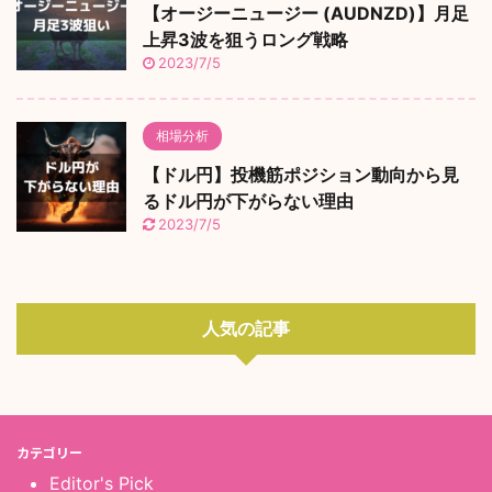
【オージーニュージー (AUDNZD)】月足
上昇3波を狙うロング戦略
2023/7/5
相場分析
【ドル円】投機筋ポジション動向から見
るドル円が下がらない理由
2023/7/5
人気の記事
カテゴリー
Editor's Pick