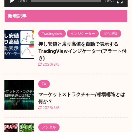
00:00
00:53
新着記事
Tradingview
インジケーター
ダウ理論
押し安値と戻り高値を自動で表示する
TradingViewインジケーター(アラート付
き)
2026/8/5
FX
マーケットストラクチャー/相場構造とは
何か？
2026/8/5
メンタル