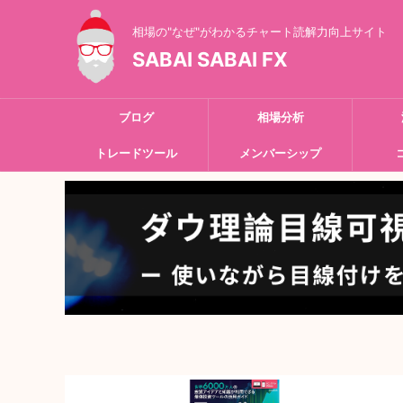
相場の"なぜ"がわかるチャート読解力向上サイト
SABAI SABAI FX
ブログ
相場分析
トレードツール
メンバーシップ