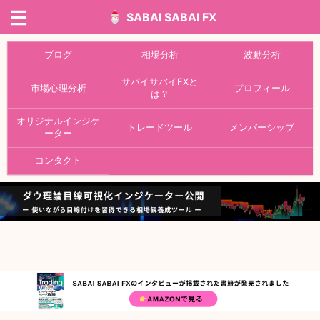
SABAI SABAI FX
ブログ
相場分析
波動分析
サバイサバイFXと
市場心理分析
プロフィール
は？
オリジナルインジケ
トレードツール
メンバーシップ
ーター
コンタクト