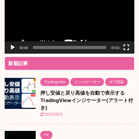
レ
ー
ヤ
ー
00:00
00:53
新着記事
Tradingview
インジケーター
ダウ理論
押し安値と戻り高値を自動で表示する
TradingViewインジケーター(アラート付
き)
2026/8/5
FX