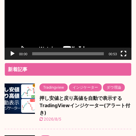
プ
レ
ー
ヤ
ー
00:00
00:53
新着記事
Tradingview
インジケーター
ダウ理論
押し安値と戻り高値を自動で表示する
TradingViewインジケーター(アラート付
き)
2026/8/5