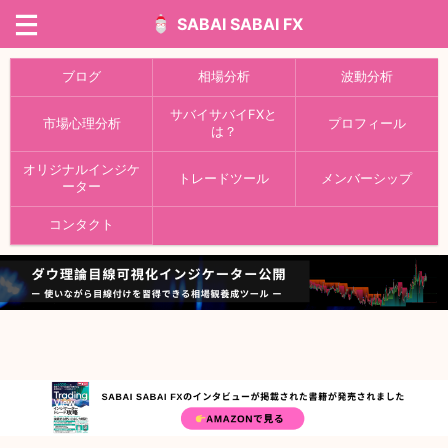
SABAI SABAI FX
ブログ
相場分析
波動分析
サバイサバイFXと
市場心理分析
プロフィール
は？
オリジナルインジケ
トレードツール
メンバーシップ
ーター
コンタクト