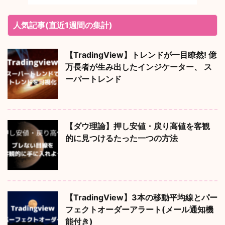
人気記事(直近1週間の集計)
【TradingView】トレンドが一目瞭然! 億
万長者が生み出したインジケーター、 ス
ーパートレンド
【ダウ理論】押し安値・戻り高値を客観
的に見つけるたった一つの方法
【TradingView】3本の移動平均線とパー
フェクトオーダーアラート(メール通知機
能付き)