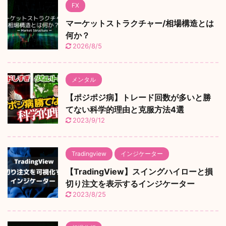
FX
マーケットストラクチャー/相場構造とは
何か？
2026/8/5
メンタル
【ポジポジ病】トレード回数が多いと勝
てない科学的理由と克服方法4選
2023/9/12
Tradingview
インジケーター
【TradingView】スイングハイローと損
切り注文を表示するインジケーター
2023/8/25