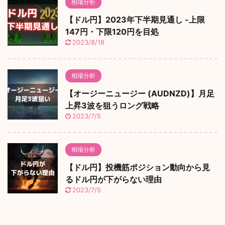
相場分析
【ドル円】2023年下半期見通し -上限
147円・下限120円を目処
2023/8/18
相場分析
【オージーニュージー (AUDNZD)】月足
上昇3波を狙うロング戦略
2023/7/5
相場分析
【ドル円】投機筋ポジション動向から見
るドル円が下がらない理由
2023/7/5