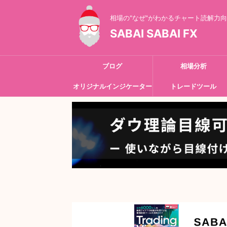
相場の"なぜ"がわかるチャート読解力
SABAI SABAI FX
ブログ
相場分析
オリジナルインジケーター
トレードツール