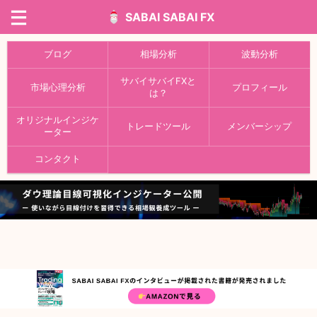
SABAI SABAI FX
ブログ
相場分析
波動分析
サバイサバイFXと
市場心理分析
プロフィール
は？
オリジナルインジケ
トレードツール
メンバーシップ
ーター
コンタクト