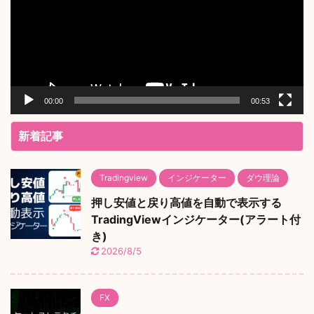
レ
ー
ヤ
ー
00:00
00:53
新着記事
Tradingview
インジケーター
ダウ理論
押し安値と戻り高値を自動で表示する
TradingViewインジケーター(アラート付
き)
2026/8/5
FX