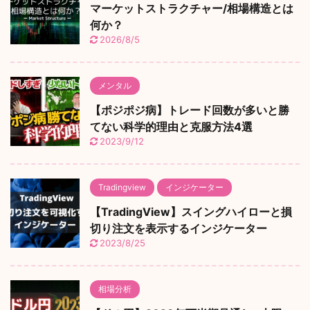
マーケットストラクチャー/相場構造とは
何か？
2026/8/5
メンタル
【ポジポジ病】トレード回数が多いと勝
てない科学的理由と克服方法4選
2023/9/12
Tradingview
インジケーター
【TradingView】スイングハイローと損
切り注文を表示するインジケーター
2023/8/25
相場分析