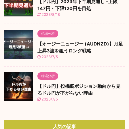
【ドル円】2023年下半期見通し -上限
147円・下限120円を目処
2023/8/18
相場分析
【オージーニュージー (AUDNZD)】月足
上昇3波を狙うロング戦略
2023/7/5
相場分析
【ドル円】投機筋ポジション動向から見
るドル円が下がらない理由
2023/7/5
人気の記事