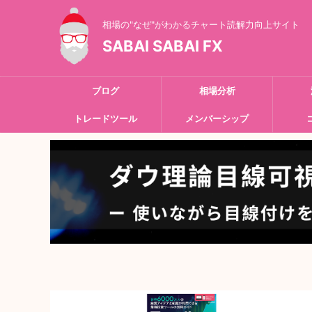
相場の"なぜ"がわかるチャート読解力向上サイト
SABAI SABAI FX
ブログ
相場分析
トレードツール
メンバーシップ