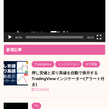
レ
ー
ヤ
ー
00:00
00:53
新着記事
Tradingview
インジケーター
ダウ理論
押し安値と戻り高値を自動で表示する
TradingViewインジケーター(アラート付
き)
2026/8/5
FX