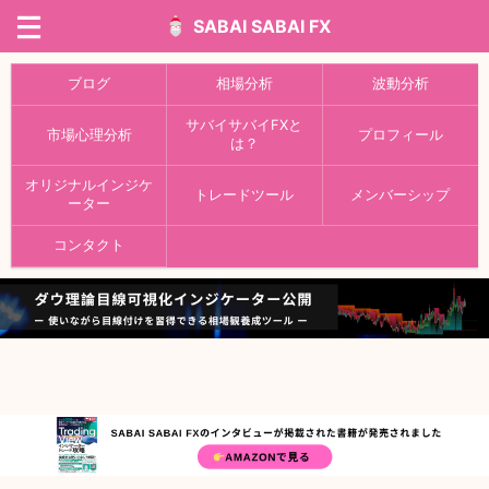
SABAI SABAI FX
ブログ
相場分析
波動分析
サバイサバイFXと
市場心理分析
プロフィール
は？
オリジナルインジケ
トレードツール
メンバーシップ
ーター
コンタクト