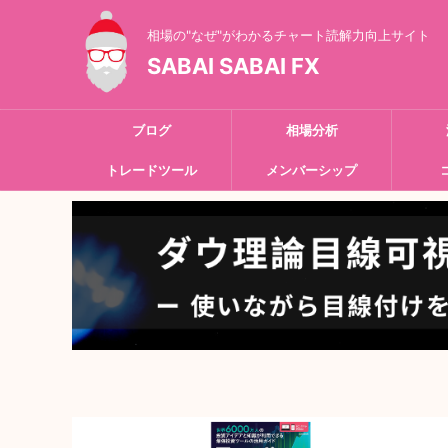
相場の"なぜ"がわかるチャート読解力向上サイト
SABAI SABAI FX
ブログ
相場分析
トレードツール
メンバーシップ