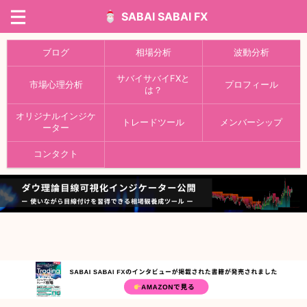
SABAI SABAI FX
ブログ
相場分析
波動分析
サバイサバイFXと
市場心理分析
プロフィール
は？
オリジナルインジケ
トレードツール
メンバーシップ
ーター
コンタクト