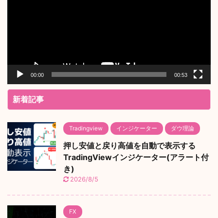
レ
ー
ヤ
ー
00:00
00:53
新着記事
Tradingview
インジケーター
ダウ理論
押し安値と戻り高値を自動で表示する
TradingViewインジケーター(アラート付
き)
2026/8/5
FX