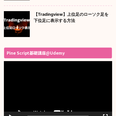
【Tradingview】上位足のローソク足を
下位足に表示する方法
Pine Script基礎講座@Udemy
動
画
プ
レ
ー
ヤ
ー