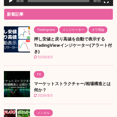
00:00
00:53
新着記事
Tradingview
インジケーター
ダウ理論
押し安値と戻り高値を自動で表示する
TradingViewインジケーター(アラート付
き)
2026/8/5
FX
マーケットストラクチャー/相場構造とは
何か？
2026/8/5
メンタル