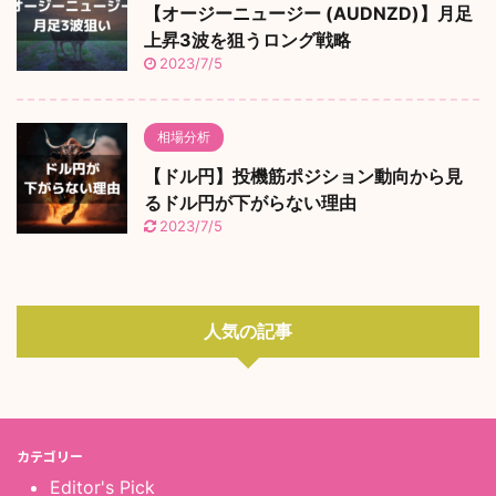
【オージーニュージー (AUDNZD)】月足
上昇3波を狙うロング戦略
2023/7/5
相場分析
【ドル円】投機筋ポジション動向から見
るドル円が下がらない理由
2023/7/5
人気の記事
カテゴリー
Editor's Pick