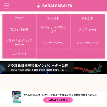
SABAI SABAI FX
ブログ
相場分析
波動分析
サバイサバイFXと
市場心理分析
プロフィール
は？
オリジナルインジケ
トレードツール
メンバーシップ
ーター
コンタクト