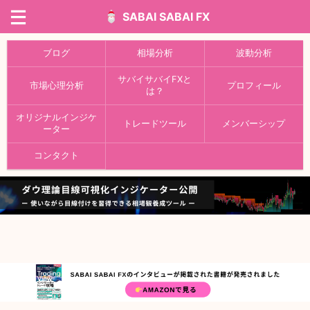
SABAI SABAI FX
ブログ
相場分析
波動分析
サバイサバイFXと
市場心理分析
プロフィール
は？
オリジナルインジケ
トレードツール
メンバーシップ
ーター
コンタクト