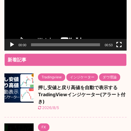
レ
ー
ヤ
ー
00:00
00:53
新着記事
Tradingview
インジケーター
ダウ理論
押し安値と戻り高値を自動で表示する
TradingViewインジケーター(アラート付
き)
2026/8/5
FX