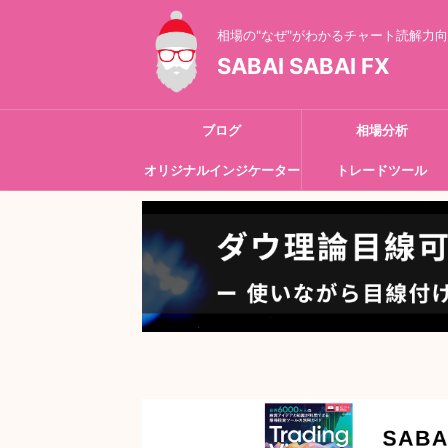
相場の"なぜ"がわかるチャート読解力
SABAI SABAI FX
ブログ
相場分析
オリジナルインジケーター
トレードツール