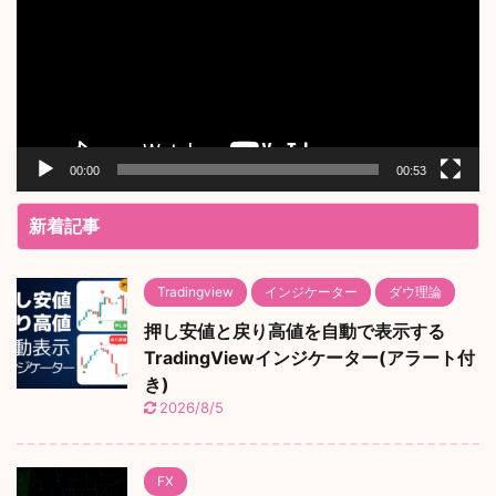
レ
ー
ヤ
ー
00:00
00:53
新着記事
Tradingview
インジケーター
ダウ理論
押し安値と戻り高値を自動で表示する
TradingViewインジケーター(アラート付
き)
2026/8/5
FX