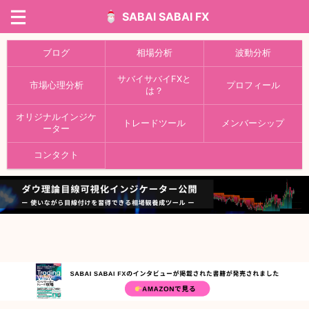
SABAI SABAI FX
ブログ
相場分析
波動分析
サバイサバイFXと
市場心理分析
プロフィール
は？
オリジナルインジケ
トレードツール
メンバーシップ
ーター
コンタクト