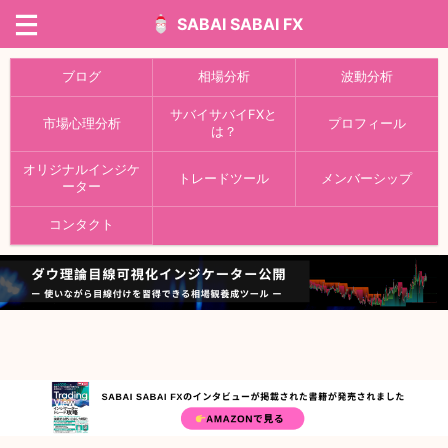
SABAI SABAI FX
ブログ
相場分析
波動分析
サバイサバイFXと
市場心理分析
プロフィール
は？
オリジナルインジケ
トレードツール
メンバーシップ
ーター
コンタクト