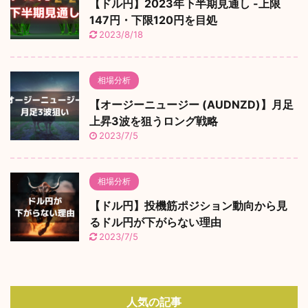
【ドル円】2023年下半期見通し -上限
147円・下限120円を目処
2023/8/18
相場分析
【オージーニュージー (AUDNZD)】月足
上昇3波を狙うロング戦略
2023/7/5
相場分析
【ドル円】投機筋ポジション動向から見
るドル円が下がらない理由
2023/7/5
人気の記事