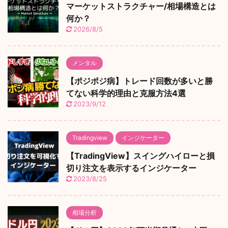
マーケットストラクチャー/相場構造とは
何か？
2026/8/5
メンタル
【ポジポジ病】トレード回数が多いと勝
てない科学的理由と克服方法4選
2023/9/12
Tradingview
インジケーター
【TradingView】スイングハイローと損
切り注文を表示するインジケーター
2023/8/25
相場分析