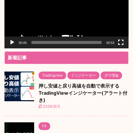
レ
ー
ヤ
ー
00:00
00:53
新着記事
Tradingview
インジケーター
ダウ理論
押し安値と戻り高値を自動で表示する
TradingViewインジケーター(アラート付
き)
2026/8/5
FX