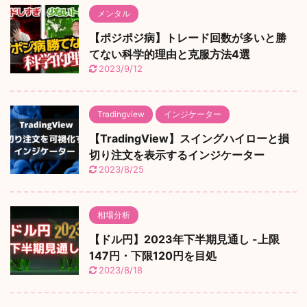
メンタル
【ポジポジ病】トレード回数が多いと勝
てない科学的理由と克服方法4選
2023/9/12
Tradingview
インジケーター
【TradingView】スイングハイローと損
切り注文を表示するインジケーター
2023/8/25
相場分析
【ドル円】2023年下半期見通し -上限
147円・下限120円を目処
2023/8/18