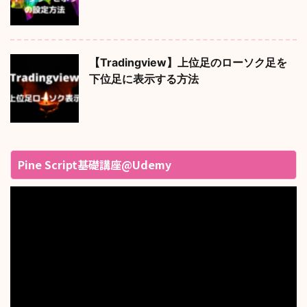
【Tradingview】上位足のローソク足を
下位足に表示する方法
Pine Script基礎講座@Udemy
動
画
プ
レ
ー
ヤ
ー