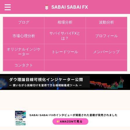
SABAI SABAI FX
ブログ
相場分析
波動分析
サバイサバイFXと
市場心理分析
プロフィール
は？
オリジナルインジケ
トレードツール
メンバーシップ
ーター
コンタクト