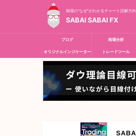
相場の"なぜ"がわかるチャート読解力
SABAI SABAI FX
ブログ
相場分析
オリジナルインジケーター
トレードツール