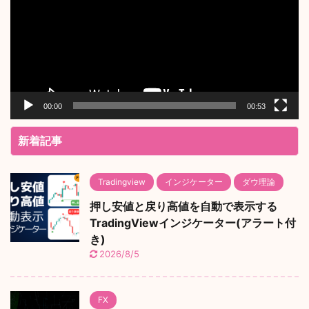
レ
ー
ヤ
ー
00:00
00:53
新着記事
Tradingview
インジケーター
ダウ理論
押し安値と戻り高値を自動で表示する
TradingViewインジケーター(アラート付
き)
2026/8/5
FX