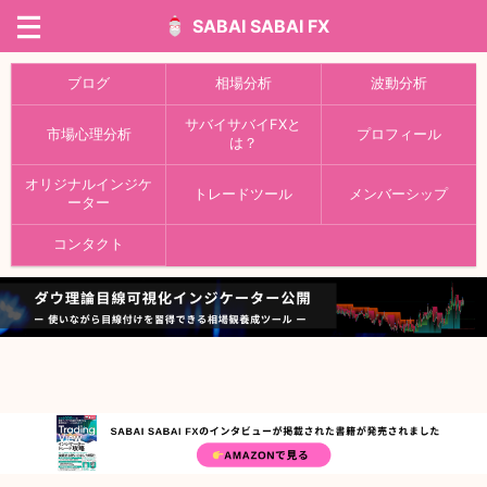
SABAI SABAI FX
ブログ
相場分析
波動分析
サバイサバイFXと
市場心理分析
プロフィール
は？
オリジナルインジケ
トレードツール
メンバーシップ
ーター
コンタクト