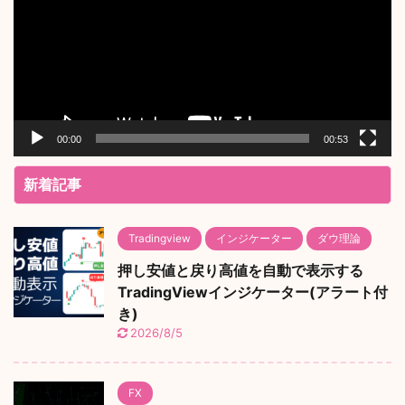
レ
ー
ヤ
ー
00:00
00:53
新着記事
Tradingview
インジケーター
ダウ理論
押し安値と戻り高値を自動で表示する
TradingViewインジケーター(アラート付
き)
2026/8/5
FX