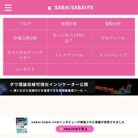
SABAI SABAI FX
ブログ
相場分析
波動分析
サバイサバイFXと
市場心理分析
プロフィール
は？
オリジナルインジケ
トレードツール
メンバーシップ
ーター
コンタクト