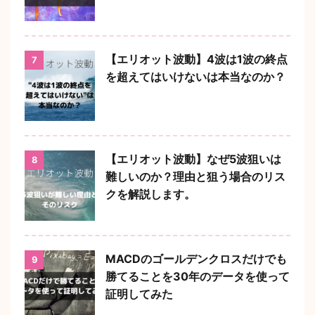
【エリオット波動】4波は1波の終点
7
を超えてはいけないは本当なのか？
【エリオット波動】なぜ5波狙いは
8
難しいのか？理由と狙う場合のリス
クを解説します。
MACDのゴールデンクロスだけでも
9
勝てることを30年のデータを使って
証明してみた