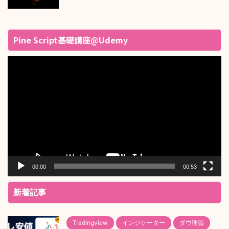
Pine Script基礎講座@Udemy
動
画
プ
レ
ー
ヤ
ー
00:00
00:53
新着記事
Tradingview
インジケーター
ダウ理論