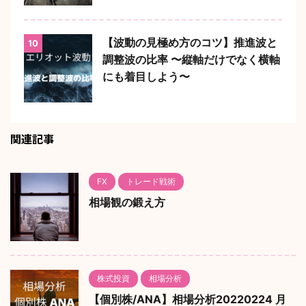
【波動の見極め方のコツ】推進波と
10
調整波の比率 〜縦軸だけでなく横軸
にも着目しよう〜
関連記事
FX
トレード戦術
相場観の鍛え方
株式投資
相場分析
【個別株/ANA】相場分析20220224 月