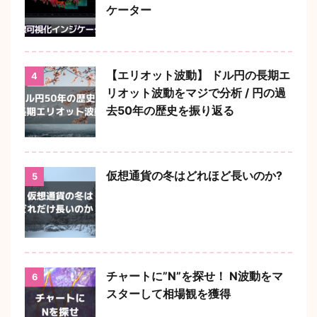
ケーター
【エリオット波動】 ドル円の長期エ
4
リオット波動をマジで分析 / 円の過
去50年の歴史を振り返る
仮想通貨の冬はどれほど長いのか?
5
チャートに”N”を探せ！ N波動をマ
6
スターして相場観を獲得