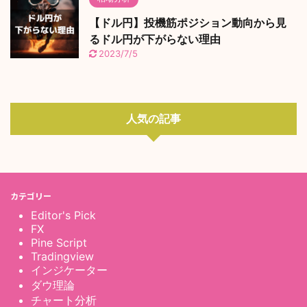
【ドル円】投機筋ポジション動向から見
るドル円が下がらない理由
2023/7/5
人気の記事
カテゴリー
Editor's Pick
FX
Pine Script
Tradingview
インジケーター
ダウ理論
チャート分析