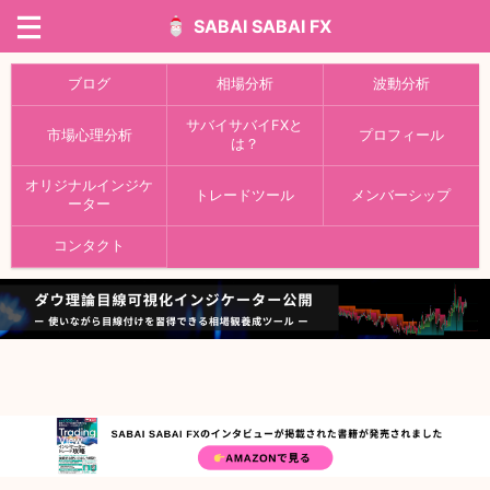
SABAI SABAI FX
ブログ
相場分析
波動分析
サバイサバイFXと
市場心理分析
プロフィール
は？
オリジナルインジケ
トレードツール
メンバーシップ
ーター
コンタクト